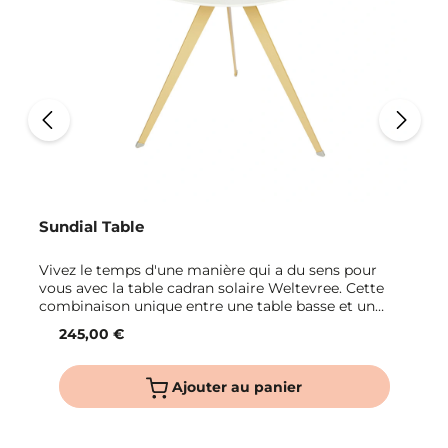
Sundial Table
Vivez le temps d'une manière qui a du sens pour
vous avec la table cadran solaire Weltevree. Cette
combinaison unique entre une table basse et un
cadran solaire prend vie grâce à la lumière du soleil.
245,00 €
Le cadran solaire universel fonctionne partout dans
le monde et relie la table basse à l'extérieur et au
soleil. Designée par Umut Yamac, la Sundial Table
Ajouter au panier
existe en RAL 1002 et RAL 6013, avec un plateau RAL
1013. Personnalisez le tableau et utilisez les épingles
incluses pour épingler les moments qui sont