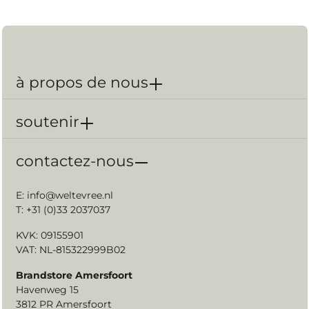
importants pour vous. Par exemple, épinglez vos
pauses café et déjeuner ou l'heure à laquelle votre
partenaire rentre du travail. Parce que la position de
l'ombre vous indique l'heure qu'il est, vous vivez
moins dans le temps et plus dans l'instant. Ces
moments sont en accord avec votre rythme naturel:
le rythme du soleil. Apprenez-en plus sur le
à propos de nous
fonctionnement de la table des cadrans solaires dans
cette histoire.
soutenir
contactez-nous
E:
info@weltevree.nl
T: +31 (0)33 2037037
KVK: 09155901
VAT: NL-815322999B02
Brandstore Amersfoort
Havenweg 15
3812 PR Amersfoort