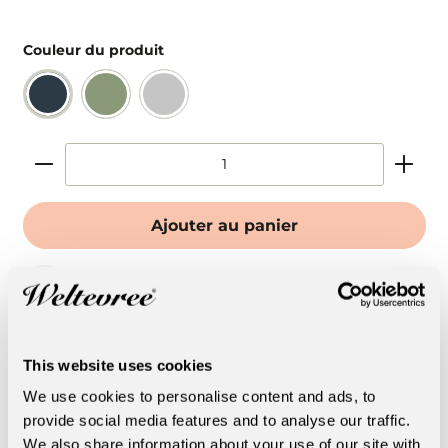
Couleur du produit
Ajouter au panier
This bundle contains the following items
This website uses cookies
Name
We use cookies to personalise content and ads, to
provide social media features and to analyse our traffic.
Bended Table Wood
We also share information about your use of our site with
Quantity:
1