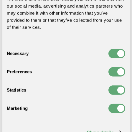
1 695,00 €
our social media, advertising and analytics partners who
Price:
may combine it with other information that you’ve
provided to them or that they’ve collected from your use
Bended Bench
of their services.
Quantity:
1
575,00 €
Price:
Consent
Bended Bench Avec Dossier
Necessary
Selection
Quantity:
1
675,00 €
Price:
Preferences
Bended Stool
Quantity:
2
Statistics
490,00 €
Price:
Marketing
Total
3 435,00 €
Avec cet ensemble de jardin composé d'une table «
Bended Table Wood », de deux bancs « Bended » et de