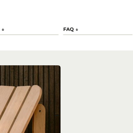
 ↓
FAQ ↓