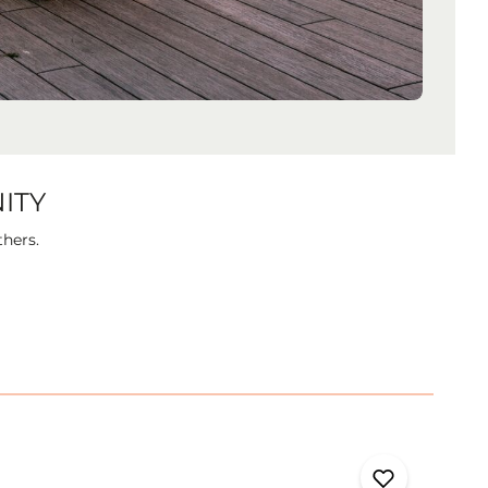
ITY
thers.