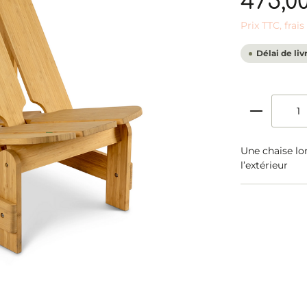
475,0
Prix TTC, frai
Délai de liv
Une chaise lo
l’extérieur