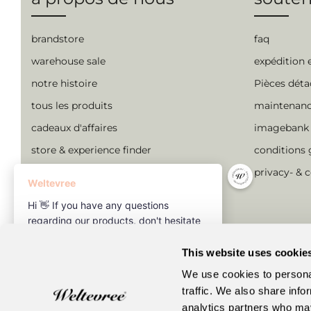
brandstore
faq
warehouse sale
expédition 
notre histoire
Pièces dét
tous les produits
maintenan
cadeaux d'affaires
imagebank
store & experience finder
conditions 
nos designers
privacy- & 
articles de blog
communauté
offres d'emploi
This website uses cookie
devenir partenaire B2B
We use cookies to personal
traffic. We also share info
analytics partners who may