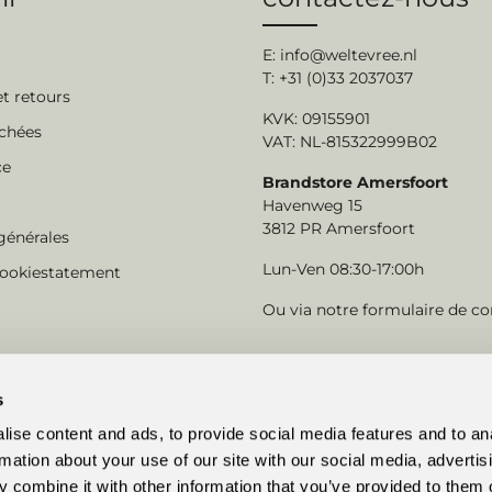
E:
info@weltevree.nl
T: +31 (0)33 2037037
et retours
KVK: 09155901
achées
VAT: NL-815322999B02
ce
Brandstore Amersfoort
Havenweg 15
3812 PR Amersfoort
générales
Lun-Ven 08:30-17:00h
cookiestatement
Ou via notre
formulaire de co
s
ise content and ads, to provide social media features and to an
rmation about your use of our site with our social media, advertis
 combine it with other information that you’ve provided to them o