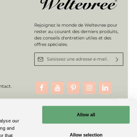
Rejoignez le monde de Weltevree pour
rester au courant des derniers produits,
des conseils d'entretien utiles et des
offres spéciales.
Adresse e-mail*
En sélectionnant Continuer, vous confirmez que
vous avez lu nos
informations sur la protection des données
et que
vous acceptez nos
conditions générales
.
ntact
.
Allow all
alyse our
ing and
Allow selection
r that