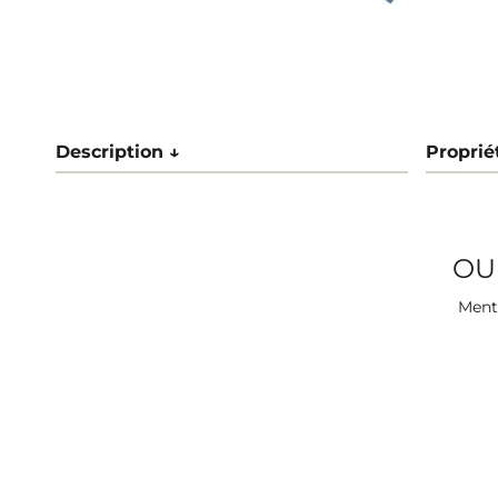
Description ↓
Proprié
OU
Menti