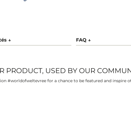
tés ↓
FAQ ↓
R PRODUCT, USED BY OUR COMMUN
on #worldofweltevree for a chance to be featured and inspire o