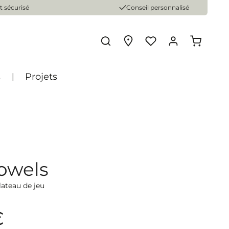
 sécurisé
Conseil personnalisé
s
Projets
owels
lateau de jeu
€