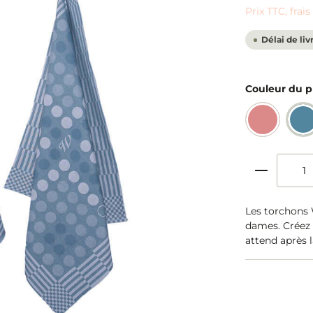
Prix TTC, frai
Délai de liv
Couleur du p
Les torchons 
dames. Créez v
attend après l