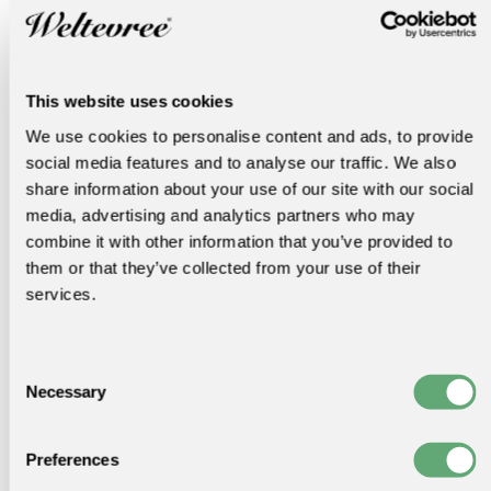
ontwikkelde
Magnetic Thermometer
(los verkrijgbaar).
Stap 2.
Snijd ondertussen de peren en appels, zonder
klokhuis en steeltjes maar met schil, in grove stukken.
Doe deze in de ovenschaal. Meng dit met de bramen,
This website uses cookies
snijd de sinaasappel en citroen doormidden en knijp
We use cookies to personalise content and ads, to provide
beiden uit boven het fruitmengsel. Besprenkel met de
social media features and to analyse our traffic. We also
vanillesuiker, de takjes rozemarijn en blaadjes laurier.
share information about your use of our site with our social
Stap 3.
Plaats de ovenschaal in de oven wanneer deze op
media, advertising and analytics partners who may
temperatuur is (de oven moet tussen de 180 en 200
combine it with other information that you’ve provided to
graden Celsius zijn) en plaats regelmatig een nieuw blok
them or that they’ve collected from your use of their
hout op het vuur om de temperatuur gelijk te houden.
services.
Het gerecht is gaar wanneer de stukjes appel en peer
zacht zijn.
Consent
Stap 4.
Haal de schaal uit de oven, verwijder de
Necessary
rozemarijn en laurierblaadjes en schep een portie van het
Selection
fruitmengsel op een dessertbord samen met een flinke
eetlepel Griekse yoghurt. Garneer het geheel met de
Preferences
fijngehakte hazelnoten en koekjes.