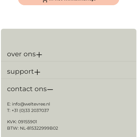
Zomers met een cocktail en ’s winters een warme
chocomel. In het onderste open compartiment
wordt het houtvuur opgestookt. Daarboven zit een
vak met afsluitbare klep, waarin je kunt bakken. De
bovenkant van de Outdooroven is plat en warm
genoeg om op te koken. De buitenoven bereikt
gemakkelijk temperaturen tot 350 graden en is uit te
breiden met diverse accessoires.Dit iconische
ontwerp van Dick van Hoff is gemaakt van 3mm dik
Cortenstaal van hoge kwaliteit. De outdooroven
over ons
wordt geleverd inclusief pizzasteen, grilrooster en 1
meter kachelpijp. Maak je Outdooroven compleet
met diverse accessoires.Stook een vuurtje, maak wat
support
lekkers in de outdooroven en klets met je vrienden
terwijl je geniet van het knisperende houtvuur op de
achtergrond.
contact ons
E:
info@weltevree.nl
T: +31 (0)33 2037037
KVK: 09155901
BTW: NL-815322999B02