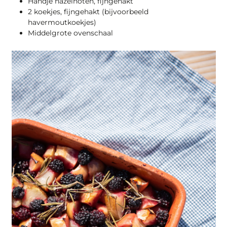
Handje hazelnoten, fijngehakt
2 koekjes, fijngehakt (bijvoorbeeld
havermoutkoekjes)
Middelgrote ovenschaal