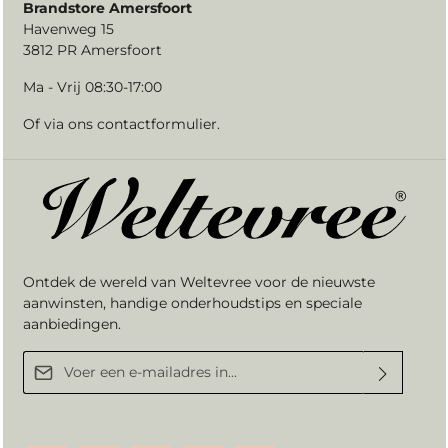
Brandstore Amersfoort
Havenweg 15
3812 PR Amersfoort
Ma - Vrij 08:30-17:00
Of via ons
contactformulier
.
Ontdek de wereld van Weltevree voor de nieuwste
aanwinsten, handige onderhoudstips en speciale
aanbiedingen.
E-mailadres*
Door verder te gaan bevestigt u dat u onze
privacyverklaring
hebt
gelezen en onze
algemene voorwaarden
heeft geaccepteerd.