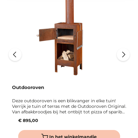
Outdooroven
Deze outdooroven is een blikvanger in elke tuin!
Verrijk je tuin of terras met de Outdooroven Original.
Van afbakbroodjes bij het ontbijt tot pizza of sparibs
bij het diner: de outdooroven is een echte
€ 895,00
alleskunner en bevat een buitenhaard, oven en
barbecuegrill in één. Zo geniet je het hele jaar door
van avontuurlijke maaltijden in de buitenlucht.
In het winkelmandje