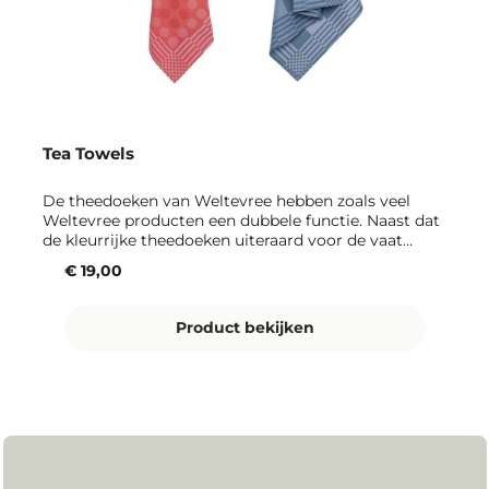
Tea Towels
De theedoeken van Weltevree hebben zoals veel
Weltevree producten een dubbele functie. Naast dat
de kleurrijke theedoeken uiteraard voor de vaat
gebruikt kunnen worden, dienen ze ook nog eens als
€ 19,00
speelbord voor Ludo of Checkers. Ontwerp je eigen
speelstukken en daag je tegenstander(s) uit voor een
spelletje. De vieze vaat kan wachten tot na de
Product bekijken
wedstrijd, want wie verliest moet afwassen en
afdrogen. De theedoeken worden geleverd in een set
van twee in blauw of rood, met ieder een ander spel,
zodat u altijd een schone theedoek bij de hand hebt
en een leuk spelletje om te doen. Onze theedoeken
worden geproduceerd in Portugal en zijn gemaakt
van 100% biologisch katoen.