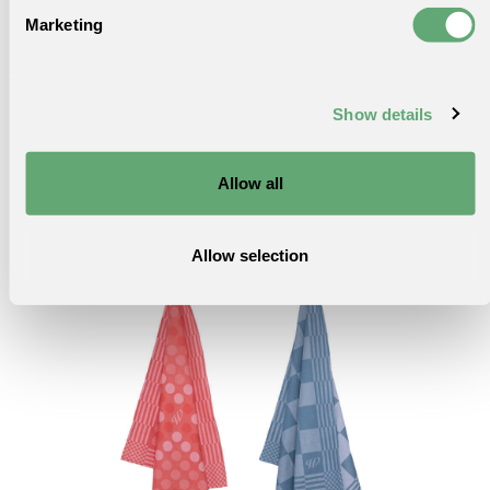
Marketing
Heb je nog geen Tea Towel thuis? Om toch de spelletjes
te kunnen spelen, kan je het speelbord altijd uittekenen
op een stuk papier.
Show details
Of klik hier voor de
Tea towels
. Ze komen in een set van
twee en zijn verkrijgbaar in staalblauw en oranje-rood
Allow all
Allow selection